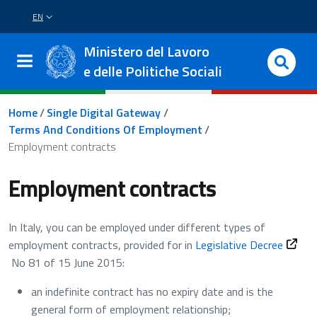
Skip to main content
Skip to footer content
EN
LANGUAGE SWITCHER: CURRENT LANGUAGE
Ministero del Lavoro
e delle Politiche Sociali
Breadcrumb
Home
/
Single Digital Gateway
/
Terms And Conditions Of Employment
/
Employment contracts
Employment contracts
In Italy, you can be employed under different types of
Apre i
employment contracts, provided for in
Legislative Decree
No 81 of 15 June 2015:
an indefinite contract has no expiry date and is the
general form of employment relationship;