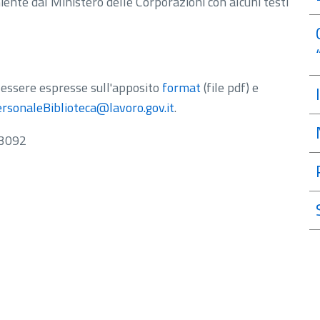
iente dal Ministero delle Corporazioni con alcuni testi
 essere espresse sull'apposito
format
(file pdf)
e
rsonaleBiblioteca@lavoro.gov.it
.
33092