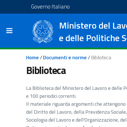
Salta al contenuto principale
Vai al footer
Vai al sito del Governo I
Governo Italiano
Ministero del Lav
e delle Politiche S
Briciole di pane
Home
/
Documenti e norme
/
Biblioteca
Biblioteca
La Biblioteca del Ministero del Lavoro e delle Po
e 100 periodici correnti.
Il materiale riguarda argomenti che attengono t
del Diritto del Lavoro, della Previdenza Sociale, 
Sociologia del Lavoro e dell'Organizzazione, de