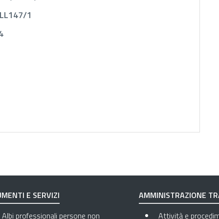
LL147/1
4
MENTI E SERVIZI
AMMINISTRAZIONE T
Albi professionali persone non
Attività e procedi