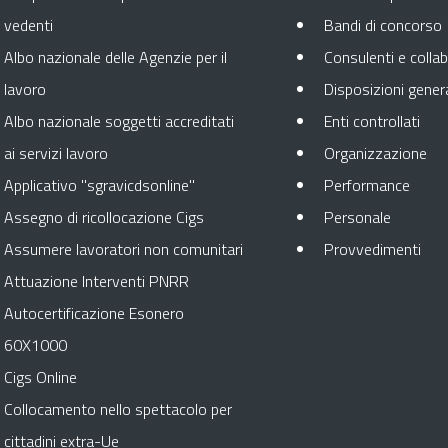
vedenti
Bandi di concorso
Albo nazionale delle Agenzie per il
Consulenti e collab
lavoro
Disposizioni genera
Apre
Albo nazionale soggetti accreditati
Enti controllati
Apr
ai servizi lavoro
Organizzazione
Apre 
Applicativo "sgravicdsonline"
Performance
Apre in 
Assegno di ricollocazione Cigs
Personale
Apr
Assumere lavoratori non comunitari
Provvedimenti
Attuazione Interventi PNRR
Autocertificazione Esonero
60X1000
Cigs Online
Collocamento nello spettacolo per
cittadini extra-Ue