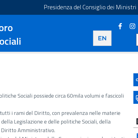
taliano - Apre in una nuova scheda
Presidenza del Consiglio dei Ministri
oro
Faceb
Apre i
Apre in una nuova 
ociali
litiche Sociali possiede circa 60mila volumi e fascicoli
utti i rami del Diritto, con prevalenza nelle materie
della Legislazione e delle politiche Sociali, della
l Diritto Amministrativo.