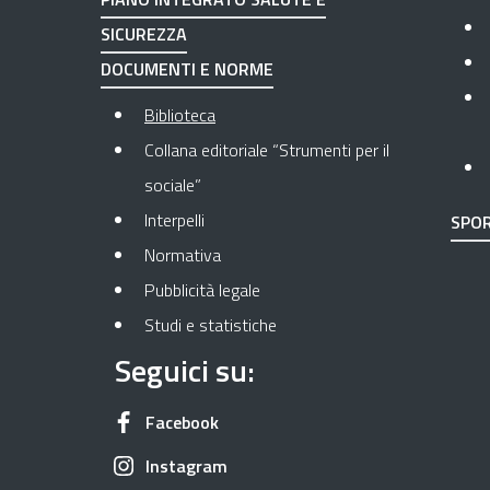
SICUREZZA
DOCUMENTI E NORME
Pagina attuale
Biblioteca
Collana editoriale “Strumenti per il
sociale”
Interpelli
SPOR
Normativa
Pubblicità legale
Studi e statistiche
Seguici su:
Apre in una nuova scheda
Facebook
Apre in una nuova scheda
Instagram