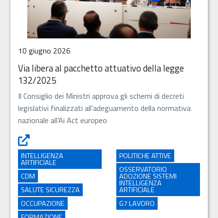
10 giugno 2026
Via libera al pacchetto attuativo della legge
132/2025
Il Consiglio dei Ministri approva gli schemi di decreti
legislativi finalizzati all’adeguamento della normativa
nazionale all’Ai Act europeo
Via libera al pacchetto attuativo della legge 132/2025 - 
INTELLIGENZA
POLITICHE ATTIVE
ARTIFICIALE
OSSERVATORIO
CDM
ADOZIONE SISTEMI
INTELLIGENZA
SALUTE SICUREZZA
ARTIFICIALE
OCCUPAZIONE
G7 LAVORO
FORMAZIONE