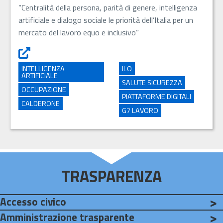
“Centralità della persona, parità di genere, intelligenza
artificiale e dialogo sociale le priorità dell’Italia per un
mercato del lavoro equo e inclusivo”
Il Ministro Calderone alla 114esima Conferenza Internazio
INTELLIGENZA
ILO
ARTIFICIALE
SALUTE SICUREZZA
OCCUPAZIONE
PIATTAFORME DIGITALI
CALDERONE
G7 LAVORO
TRASPARENZA
Accesso civico
Go to: Accesso civico - Apre in una nuova scheda
Amministrazione trasparente
Go to: Amministrazione trasparente - Apre in una nuova sched