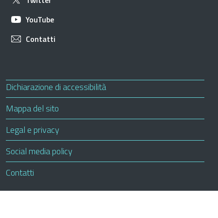
Twitter
Apre in una nuova scheda
YouTube
Apre in una nuova scheda
Contatti
Useful links section
Small prints
Apre in una nuova scheda
Dichiarazione di accessibilità
Mappa del sito
Legal e privacy
Social media policy
Apre in una nuova scheda
Contatti