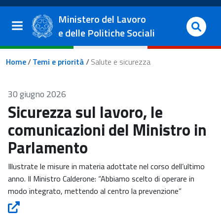
Salta al contenuto principale
Vai al footer
Ministero del Lavoro
e delle Politiche Sociali
Briciole di pane
Home
/
Temi e priorità
/
Salute e sicurezza
30 giugno 2026
Sicurezza sul lavoro, le
comunicazioni del Ministro in
Parlamento
Illustrate le misure in materia adottate nel corso dell’ultimo
anno. Il Ministro Calderone: “Abbiamo scelto di operare in
modo integrato, mettendo al centro la prevenzione”
Sicurezza sul lavoro, le comunicazioni del Ministro in Parlam