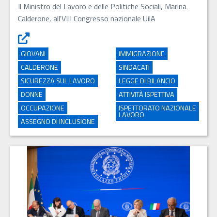
Il Ministro del Lavoro e delle Politiche Sociali, Marina
Calderone, all'VIII Congresso nazionale UilA
“Serve una grande alleanza per sicurezza, legalità e salari
GIOVANI
IMMIGRAZIONE
CALDERONE
SINDACATI
SICUREZZA SUL LAVORO
LEGGE DI BILANCIO
DONNE
ATTIVITÀ ISPETTIVA
OCCUPAZIONE
ISPETTORATO NAZIONALE
LAVORO
ASSEGNO DI INCLUSIONE