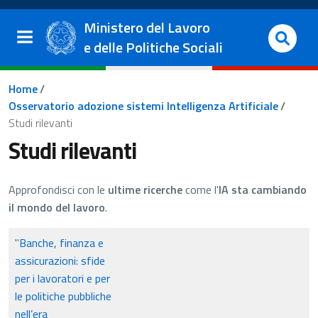
Salta al contenuto principale
Vai al footer
Ministero del Lavoro
e delle Politiche Sociali
Briciole di pane
Home
/
Osservatorio adozione sistemi Intelligenza Artificiale
/
Studi rilevanti
Studi rilevanti
Approfondisci con le
ultime ricerche
come l'
IA sta cambiando
il mondo del lavoro
.
"
Banche, finanza e
assicurazioni: sfide
per i lavoratori e per
le politiche pubbliche
nell’era