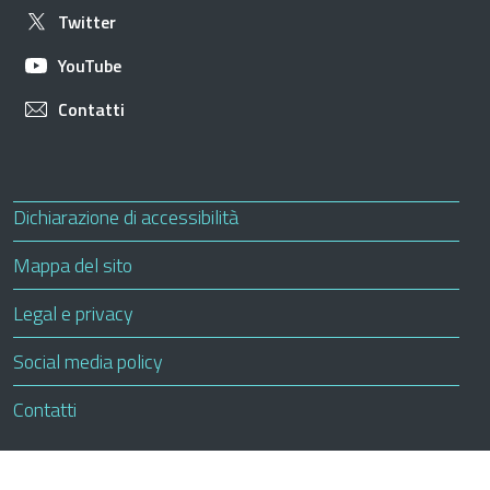
Apre in una nuova scheda
Twitter
Apre in una nuova scheda
YouTube
Apre in una nuova scheda
Contatti
Useful links section
Small prints
Apre in una nuova scheda
Dichiarazione di accessibilità
Mappa del sito
Legal e privacy
Social media policy
Apre in una nuova scheda
Contatti