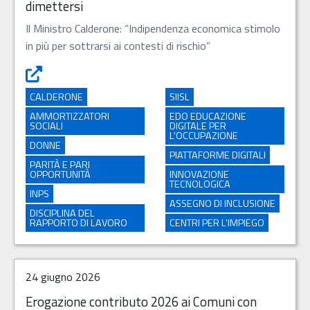
dimettersi
Il Ministro Calderone: “Indipendenza economica stimolo
in più per sottrarsi ai contesti di rischio”
Violenza di genere, Naspi per chi è costretto a dimettersi
CALDERONE
SIISL
AMMORTIZZATORI
EDO EDUCAZIONE
SOCIALI
DIGITALE PER
L'OCCUPAZIONE
DONNE
PIATTAFORME DIGITALI
PARITÀ E PARI
OPPORTUNITÀ
INNOVAZIONE
TECNOLOGICA
INPS
ASSEGNO DI INCLUSIONE
DISCIPLINA DEL
RAPPORTO DI LAVORO
CENTRI PER L'IMPIEGO
24 giugno 2026
Erogazione contributo 2026 ai Comuni con