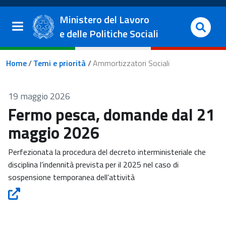
Salta al contenuto principale
Vai al footer
Ministero del Lavoro
e delle Politiche Sociali
Briciole di pane
Home
/
Temi e priorità
/
Ammortizzatori Sociali
19 maggio 2026
Fermo pesca, domande dal 21
maggio 2026
Perfezionata la procedura del decreto interministeriale che
disciplina l’indennità prevista per il 2025 nel caso di
sospensione temporanea dell’attività
Fermo pesca, domande dal 21 maggio 2026 - Apre in una nu