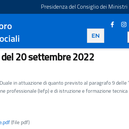
taliano - Apre in una nuova scheda
Presidenza del Consiglio dei Ministri
oro
Faceb
Apre i
Apre in una nuova 
ociali
6 del 20 settembre 2022
uale in attuazione di quanto previsto al paragrafo 9 delle
ne professionale (Iefp) e di istruzione e formazione tecnica 
e.pdf
(file pdf)