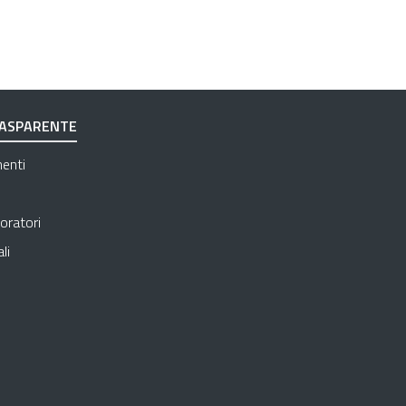
RASPARENTE
Apre in una nuova scheda
menti
Apre in una nuova scheda
Apre in una nuova scheda
oratori
Apre in una nuova scheda
li
 in una nuova scheda
e in una nuova scheda
in una nuova scheda
una nuova scheda
e in una nuova scheda