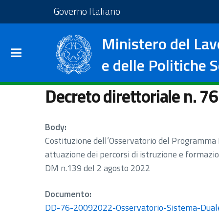
Salta al contenuto principale
Vai al footer
Vai al sito del Governo I
Governo Italiano
Ministero del Lav
e delle Politiche S
Decreto direttoriale n. 7
Body:
Costituzione dell’Osservatorio del Programma D
attuazione dei percorsi di istruzione e formazio
DM n.139 del 2 agosto 2022
Documento:
DD-76-20092022-Osservatorio-Sistema-Dual