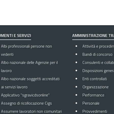
MENTI E SERVIZI
AMMINISTRAZIONE T
Albi professionali persone non
Attività e procedi
vedenti
Bandi di concorso
Albo nazionale delle Agenzie per il
Consulenti e collab
lavoro
Disposizioni genera
Apre
Albo nazionale soggetti accreditati
Enti controllati
Apr
ai servizi lavoro
Organizzazione
Apre 
Applicativo "sgravicdsonline"
Performance
Apre in 
Assegno di ricollocazione Cigs
Personale
Apr
Assumere lavoratori non comunitari
Provvedimenti