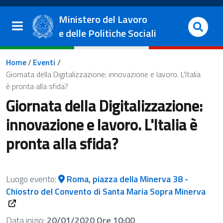
Salta al contenuto principale
Vai al footer
Ministero del Lavoro
e delle Politiche Sociali
Briciole di pane
Home
/
Eventi
/
Giornata della Digitalizzazione: innovazione e lavoro. L'Italia
è pronta alla sfida?
Giornata della Digitalizzazione:
innovazione e lavoro. L'Italia è
pronta alla sfida?
Luogo evento:
Roma, piazza della Minerva 38 -
Chiostro del Convento di Santa Maria Sopra Minerva
Data inizio:
20/01/2020 Ore 10:00