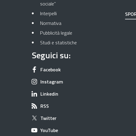
sociale”
Interpelli
SPOR
Normativa
Pubblicità legale
Studi e statistiche
Seguici su:
Apre in una nuova scheda
Facebook
Apre in una nuova scheda
Instagram
Apre in una nuova scheda
Linkedin
Apre in una nuova scheda
RSS
Apre in una nuova scheda
Twitter
Apre in una nuova scheda
YouTube