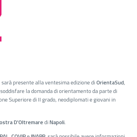
i
sarà presente alla ventesima edizione di
OrientaSud
,
di soddisfare la domanda di orientamento da parte di
zione Superiore di II grado, neodiplomati e giovani in
ostra D'Oltremare
di
Napoli
.
PAL, COVIP
e
INAPP
, sarà possibile avere informazioni