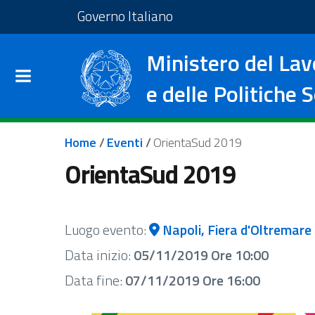
Salta al contenuto principale
Vai al footer
Vai al sito del Governo I
Governo Italiano
Ministero del Lav
e delle Politiche S
Briciole di pane
Home
/
Eventi
/
OrientaSud 2019
OrientaSud 2019
Luogo evento:
Napoli, Fiera d'Oltremare 
Data inizio:
05/11/2019 Ore 10:00
Data fine:
07/11/2019 Ore 16:00