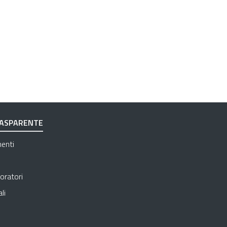
RASPARENTE
Apre in una nuova scheda
menti
Apre in una nuova scheda
Apre in una nuova scheda
oratori
Apre in una nuova scheda
li
 in una nuova scheda
e in una nuova scheda