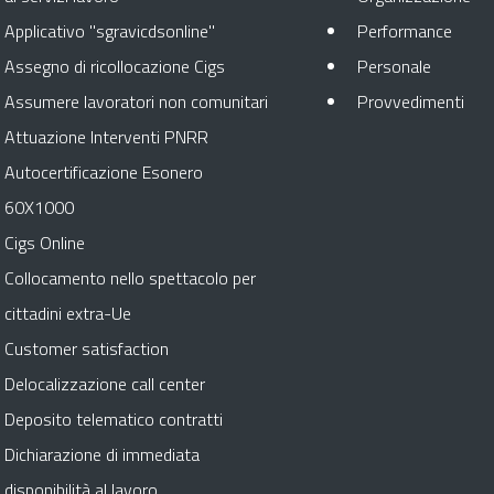
Apre 
Applicativo "sgravicdsonline"
Performance
Apre in 
Assegno di ricollocazione Cigs
Personale
Apr
Assumere lavoratori non comunitari
Provvedimenti
Attuazione Interventi PNRR
Autocertificazione Esonero
60X1000
Cigs Online
Collocamento nello spettacolo per
cittadini extra-Ue
Customer satisfaction
Delocalizzazione call center
Deposito telematico contratti
Dichiarazione di immediata
disponibilità al lavoro