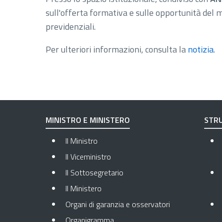
sull'offerta formativa e sulle opportunità del me
previdenziali.
Per ulteriori informazioni, consulta la
notizia
.
MINISTRO E MINISTERO
STRU
Il Ministro
Il Viceministro
Il Sottosegretario
Il Ministero
Organi di garanzia e osservatori
Organigramma