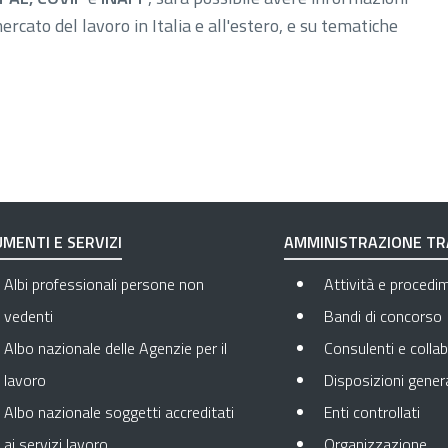
rcato del lavoro in Italia e all'estero, e su tematiche
MENTI E SERVIZI
AMMINISTRAZIONE T
Albi professionali persone non
Attività e procedi
vedenti
Bandi di concorso
Albo nazionale delle Agenzie per il
Consulenti e collab
lavoro
Disposizioni genera
Apre
Albo nazionale soggetti accreditati
Enti controllati
Apr
ai servizi lavoro
Organizzazione