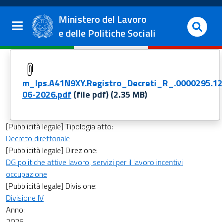
Salta al contenuto principale
Vai al footer
Ministero del Lavoro
e delle Politiche Sociali
File:
m_lps.A41N9XY.Registro_Decreti_R_.0000295.12
06-2026.pdf
(file pdf)
(2.35 MB)
[Pubblicità legale] Tipologia atto:
Decreto direttoriale
[Pubblicità legale] Direzione:
DG politiche attive lavoro, servizi per il lavoro incentivi
occupazione
[Pubblicità legale] Divisione:
Divisione IV
Anno:
2026