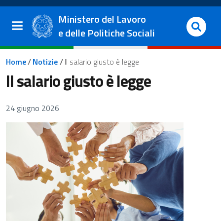
Salta al contenuto principale
Vai al footer
Ministero del Lavoro
e delle Politiche Sociali
Briciole di pane
Home
/
Notizie
/
Il salario giusto è legge
Il salario giusto è legge
24 giugno 2026