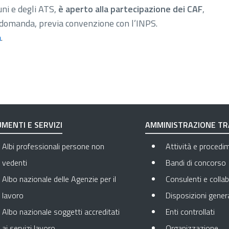
uni e degli ATS,
è aperto alla partecipazione dei CAF
,
a domanda, previa convenzione con l’INPS.
a
.
MENTI E SERVIZI
AMMINISTRAZIONE T
Albi professionali persone non
Attività e procedi
vedenti
Bandi di concorso
Albo nazionale delle Agenzie per il
Consulenti e collab
lavoro
Disposizioni genera
Apre
Albo nazionale soggetti accreditati
Enti controllati
Apr
ai servizi lavoro
Organizzazione