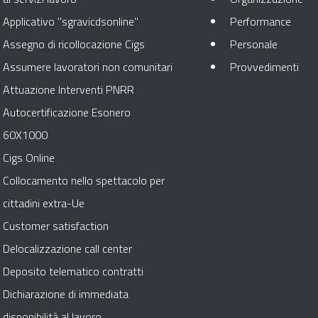
Apre 
Applicativo "sgravicdsonline"
Performance
Apre in 
Assegno di ricollocazione Cigs
Personale
Apr
Assumere lavoratori non comunitari
Provvedimenti
Attuazione Interventi PNRR
Autocertificazione Esonero
60X1000
Cigs Online
Collocamento nello spettacolo per
cittadini extra-Ue
Customer satisfaction
Delocalizzazione call center
Deposito telematico contratti
Dichiarazione di immediata
disponibilità al lavoro