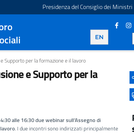
taliano - Apre in una nuova scheda
Presidenza del Consiglio dei Ministri
oro
Faceb
Apre i
Apre in una nuova 
ociali
e Supporto per la formazione e il lavoro
sione e Supporto per la
4:30 alle 16:30 due webinar sull’Assegno di
 lavoro
. I due incontri sono indirizzati principalmente