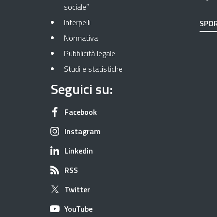
sociale”
Interpelli
SPOR
Normativa
Pubblicità legale
Studi e statistiche
Seguici su:
Apre in una nuova scheda
Facebook
Apre in una nuova scheda
Instagram
Apre in una nuova scheda
Linkedin
Apre in una nuova scheda
RSS
Apre in una nuova scheda
Twitter
Apre in una nuova scheda
YouTube