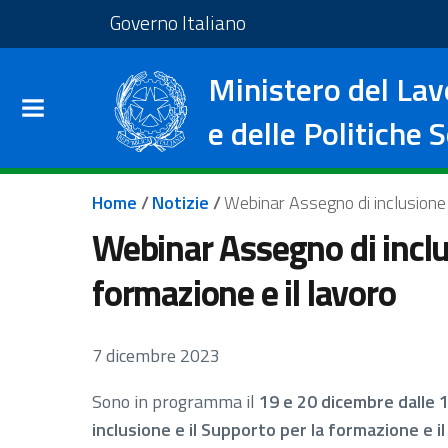
Salta al contenuto principale
Vai al footer
Vai al sito del Governo I
Governo Italiano
Ministero del Lav
e delle Politiche S
Briciole di pane
Home
/
Notizie
/
Webinar Assegno di inclusione 
Webinar Assegno di inclu
formazione e il lavoro
7 dicembre 2023
Sono in programma il
19 e 20 dicembre dalle 1
inclusione e il Supporto per la formazione e il