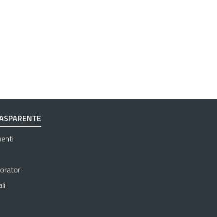
RASPARENTE
Apre in una nuova scheda
menti
Apre in una nuova scheda
Apre in una nuova scheda
oratori
Apre in una nuova scheda
li
 in una nuova scheda
e in una nuova scheda