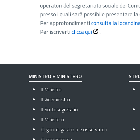
operatori del segretariato sociale dei Com
presso i quali sarà possibile presentare l
Per approfondimenti
consulta la locandin
Per iscriverti
clicca qui
.
MINISTRO E MINISTERO
STRU
Il Ministro
Il Viceministro
Il Sottosegretario
Il Ministero
Organi di garanzia e osservatori
Organigramma