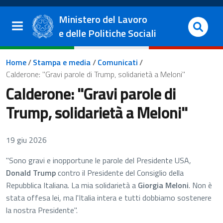
Salta al contenuto principale
Vai al footer
Ministero del Lavoro
e delle Politiche Sociali
Briciole di pane
Home
/
Stampa e media
/
Comunicati
/
Calderone: "Gravi parole di Trump, solidarietà a Meloni"
Calderone: "Gravi parole di
Trump, solidarietà a Meloni"
19 giu 2026
"Sono gravi e inopportune le parole del Presidente USA,
Donald Trump
contro il Presidente del Consiglio della
Repubblica Italiana. La mia solidarietà a
Giorgia Meloni
. Non è
stata offesa lei, ma l'Italia intera e tutti dobbiamo sostenere
la nostra Presidente".