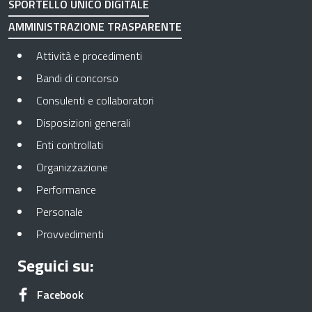
SPORTELLO UNICO DIGITALE
AMMINISTRAZIONE TRASPARENTE
Apre in una nuova scheda
Attività e procedimenti
Apre in una nuova scheda
Bandi di concorso
Apre in una nuova scheda
Consulenti e collaboratori
Apre in una nuova scheda
Disposizioni generali
Apre in una nuova scheda
Enti controllati
Apre in una nuova scheda
Organizzazione
Apre in una nuova scheda
Performance
Apre in una nuova scheda
Personale
Apre in una nuova scheda
Provvedimenti
Seguici su:
Apre in una nuova scheda
Facebook