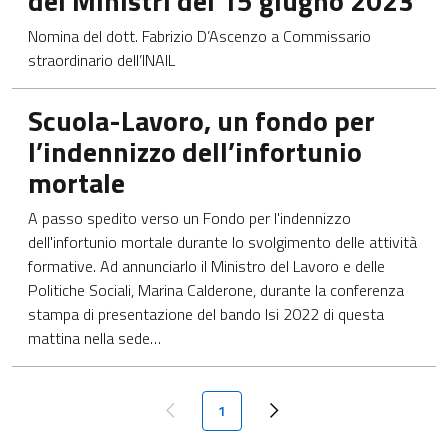
dei Ministri del 15 giugno 2023
Nomina del dott. Fabrizio D’Ascenzo a Commissario
straordinario dell’INAIL
Apre in una nuova scheda
Scuola-Lavoro, un fondo per
l’indennizzo dell’infortunio
mortale
​A passo spedito verso un Fondo per l'indennizzo
dell'infortunio mortale durante lo svolgimento delle attività
formative. Ad annunciarlo il Ministro del Lavoro e delle
Politiche Sociali, Marina Calderone, durante la conferenza
stampa di presentazione del bando Isi 2022 di questa
mattina nella sede…
Paginazione
Pagina attuale
1
Pagina precedente
Next page