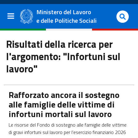
Salta al contenuto principale
Vai al footer
Ministero del Lavoro
e delle Politiche Sociali
Risultati della ricerca per
l'argomento: "Infortuni sul
lavoro"
Apre in una nuova scheda
Rafforzato ancora il sostegno
alle famiglie delle vittime di
infortuni mortali sul lavoro
Le risorse del Fondo di sostegno alle famiglie delle vittime
di gravi infortuni sul lavoro per l’esercizio finanziario 2026