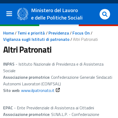
Salta al contenuto principale
Vai al footer
Ministero del Lavoro
e delle Politiche Sociali
Briciole di pane
Home
/
Temi e priorità
/
Previdenza
/
Focus On
/
Vigilanza sugli Istituti di patronato
/
Altri Patronati
Altri Patronati
INPAS
- Istituto Nazionale di Previdenza e di Assistenza
Sociale
Associazione promotrice
: Confederazione Generale Sindacati
Autonomi Lavoratori (CONFSAL)
Apre in una nuova scheda
Sito web
:
www.ilpatronato.it
EPAC
- Ente Previdenziale di Assistenza ai Cittadini
Associazione promotrice
: SI.NA.L.P. - Confederazione