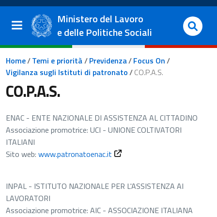
Salta al contenuto principale
Vai al footer
Ministero del Lavoro
e delle Politiche Sociali
Briciole di pane
Home
/
Temi e priorità
/
Previdenza
/
Focus On
/
Vigilanza sugli Istituti di patronato
/
CO.P.A.S.
CO.P.A.S.
ENAC - ENTE NAZIONALE DI ASSISTENZA AL CITTADINO
Associazione promotrice: UCI - UNIONE COLTIVATORI
ITALIANI
Apre in una nuova scheda
Sito web:
www.patronatoenac.it
INPAL - ISTITUTO NAZIONALE PER L'ASSISTENZA AI
LAVORATORI
Associazione promotrice: AIC - ASSOCIAZIONE ITALIANA