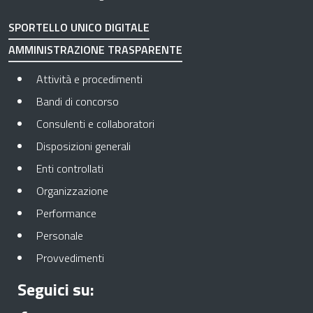
SPORTELLO UNICO DIGITALE
AMMINISTRAZIONE TRASPARENTE
Apre in una nuova scheda
Attività e procedimenti
Apre in una nuova scheda
Bandi di concorso
Apre in una nuova scheda
Consulenti e collaboratori
Apre in una nuova scheda
Disposizioni generali
Apre in una nuova scheda
Enti controllati
Apre in una nuova scheda
Organizzazione
Apre in una nuova scheda
Performance
Apre in una nuova scheda
Personale
Apre in una nuova scheda
Provvedimenti
Seguici su: