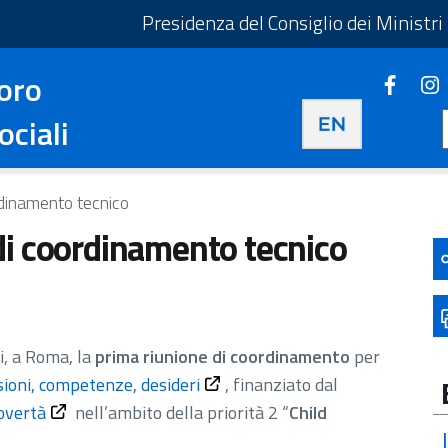
taliano - Apre in una nuova scheda
Presidenza del Consiglio dei Ministri
oro
Faceb
Apre i
Apre in una nuova 
ociali
rdinamento tecnico
di coordinamento tecnico
ri, a Roma, la
prima riunione di coordinamento
per
oni, competenze, desideri
, finanziato dal
overtà
nell’ambito della priorità 2 “
Child