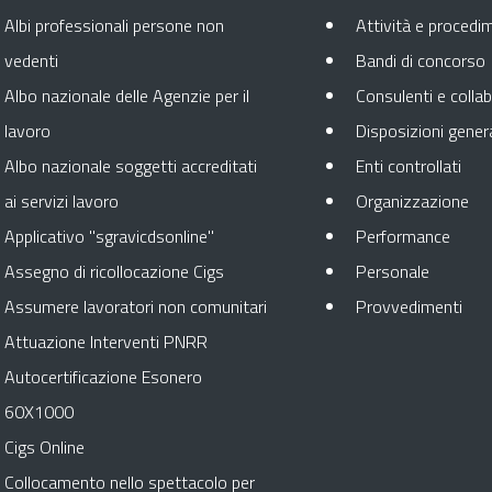
Albi professionali persone non
Attività e procedi
vedenti
Bandi di concorso
Albo nazionale delle Agenzie per il
Consulenti e collab
lavoro
Disposizioni genera
Apre
Albo nazionale soggetti accreditati
Enti controllati
Apr
ai servizi lavoro
Organizzazione
Apre 
Applicativo "sgravicdsonline"
Performance
Apre in 
Assegno di ricollocazione Cigs
Personale
Apr
Assumere lavoratori non comunitari
Provvedimenti
Attuazione Interventi PNRR
Autocertificazione Esonero
60X1000
Cigs Online
Collocamento nello spettacolo per