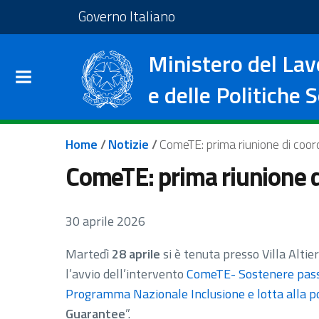
Salta al contenuto principale
Vai al footer
Vai al sito del Governo I
Governo Italiano
Ministero del Lav
e delle Politiche S
Briciole di pane
Home
/
Notizie
/
ComeTE: prima riunione di coo
ComeTE: prima riunione 
30 aprile 2026
Martedì
28 aprile
si è tenuta presso Villa Altie
l’avvio dell’intervento
ComeTE- Sostenere passi
Programma Nazionale Inclusione e lotta alla p
Guarantee
”.