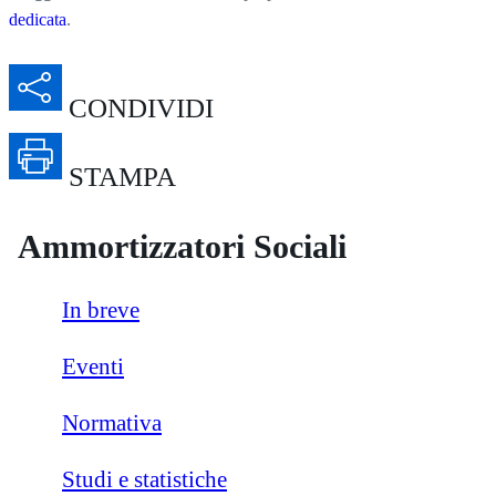
nuova
dedicata
.
scheda
APRE
CONDIVIDI
IN
UNA
APRE
NUOVA
STAMPA
IN
SCHEDA
UNA
NUOVA
Ammortizzatori Sociali
SCHEDA
In breve
Eventi
Normativa
Studi e statistiche