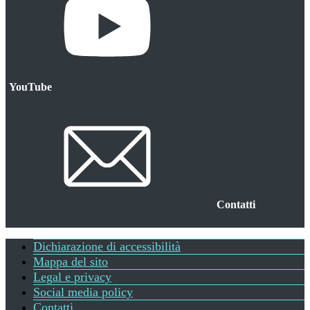
YouTube
Apre
in
Apre
una
in
nuova
una
scheda
nuova
scheda
Contatti
Dichiarazione di accessibilità
Apre
Useful
Small
in
Mappa del sito
links
una
Legal e privacy
prints
section
nuova
Social media policy
scheda
Contatti
Apre