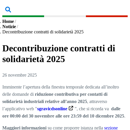
Home
/
Briciole
Notizie
/
Decontribuzione contratti di solidarietà 2025
di
pane
Decontribuzione contratti di
solidarietà 2025
26 novembre 2025
Imminente l’apertura della finestra temporale dedicata all’inoltro
delle domande di
riduzione contributiva per contatti di
solidarietà industriali relative all’anno 2025
, attraverso
l’applicativo web "
sgravicdsonline
Apre
”, che si ricorda va
dalle
ore 00:00 del 30 novembre alle ore 23:59 del 10 dicembre 2025
in
.
una
Maggiori informazioni
su come proporre istanza nella
sezione