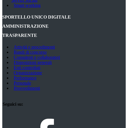
Servizi Sociali
Smart working
SPORTELLO UNICO DIGITALE
AMMINISTRAZIONE
TRASPARENTE
Attività e procedimenti
Apre
Bandi di concorso
Apre
in
Consulenti e collaboratori
in
una
Apre
Disposizioni generali
una
Apre
nuova
in
Enti controllati
Apre
nuova
in
scheda
una
Organizzazione
in
Apre
scheda
una
nuova
Performance
Apre
una
in
nuova
scheda
Personale
Apre
in
nuova
una
scheda
Provvedimenti
in
una
Apre
scheda
nuova
una
nuova
in
scheda
nuova
scheda
una
scheda
nuova
Seguici su:
scheda