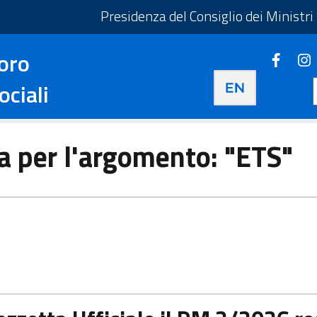
taliano - Apre in una nuova scheda
Presidenza del Consiglio dei Ministri
oro
Faceb
Apre i
Apre in una nuova 
ociali
ca per l'argomento: "ETS"