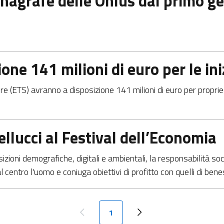
Anagrafe delle Onlus dal primo 
ione 141 milioni di euro per le ini
e (ETS) avranno a disposizione 141 milioni di euro per proprie i
Bellucci al Festival dell’Economia
ioni demografiche, digitali e ambientali, la responsabilità so
l centro l'uomo e coniuga obiettivi di profitto con quelli di b
Paginazione
Pagina attuale
1
Pagina precedente
Next page