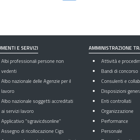
MENTI E SERVIZI
AMMINISTRAZIONE T
Albi professionali persone non
Attività e procedi
vedenti
Bandi di concorso
Albo nazionale delle Agenzie per il
Consulenti e collab
lavoro
Disposizioni genera
Apre
Albo nazionale soggetti accreditati
Enti controllati
Apr
ai servizi lavoro
Organizzazione
Apre 
Applicativo "sgravicdsonline"
Performance
Apre in 
Assegno di ricollocazione Cigs
Personale