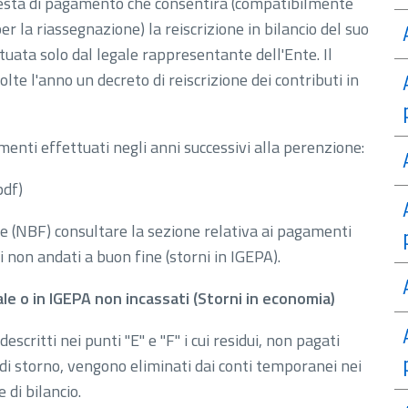
chiesta di pagamento che consentirà (compatibilmente
 per la riassegnazione) la reiscrizione in bilancio del suo
ttuata solo dal legale rappresentante dell'Ente. Il
te l'anno un decreto di reiscrizione dei contributi in
enti effettuati negli anni successivi alla perenzione:
pdf)
e (NBF) consultare la sezione relativa ai pagamenti
i non andati a buon fine (storni in IGEPA).
ale o in IGEPA non incassati (Storni in economia)
escritti nei punti "E" e "F" i cui residui, non pagati
o di storno, vengono eliminati dai conti temporanei nei
 di bilancio.