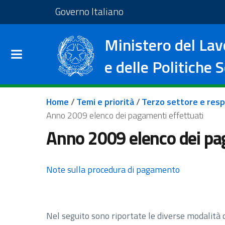
Salta al contenuto principale
Vai al footer
Vai al sito del Governo I
Governo Italiano
Ministero del Lav
e delle Politiche S
Briciole di pane
Home
/
Temi e priorità
/
Terzo settore e resp
Anno 2009 elenco dei pagamenti effettuati
Anno 2009 elenco dei pa
Note sulla procedura di pagamento
Nel seguito sono riportate le diverse modalità 