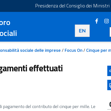
taliano - Apre in una nuova scheda
Presidenza del Consiglio dei Ministri
oro
Faceb
Apre i
Apre in una nuova 
ociali
onsabilità sociale delle imprese
/
Focus On
/
Cinque per m
gamenti effettuati
di pagamento del contributo del cinque per mille. Le