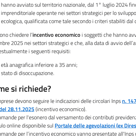
hanno avviato sul territorio nazionale, dal 1° luglio 2024 fi
imprenditoriale operante nei settori strategici per lo sviluppo
ecologica, qualificata come tale secondo i criteri stabiliti dal
ono chiedere l’
incentivo economico
i soggetti che hanno avv
bre 2025 nei settori strategici e che, alla data di avvio dell
estualmente i seguenti requisiti:
età anagrafica inferiore a 35 anni;
stato di disoccupazione.
e si richiede?
prese devono seguire le indicazioni delle circolari Inps
n. 14
del 28.11.2025
(incentivo economico).
mande per l'esonero dal versamento dei contributi previdenzia
lo online disponibile sul
Portale delle agevolazioni (ex Dire
mande per l’incentivo economico vanno presentate all'Inps uti