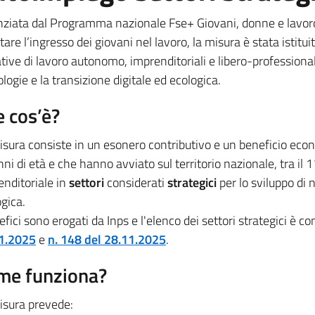
nziata dal Programma nazionale Fse+ Giovani, donne e lavoro
itare l’ingresso dei giovani nel lavoro, la misura è stata istitu
ative di lavoro autonomo, imprenditoriali e libero-professionali
logie e la transizione digitale ed ecologica.
 cos’è?
isura consiste in un esonero contributivo e un beneficio ec
ni di età e che hanno avviato sul territorio nazionale, tra il 
enditoriale in
settori
considerati
strategici
per lo sviluppo di 
ogica.
efici sono erogati da Inps e l'elenco dei settori strategici è co
1.2025
e
n. 148 del 28.11.2025
.
me funziona?
isura prevede: