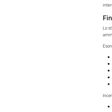
inter
Fi
Lo s
ammo
Esone
Incen