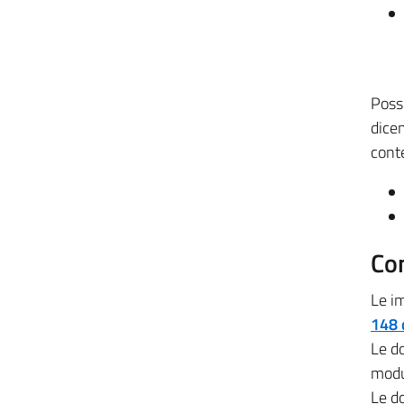
Poss
dicem
cont
Com
Le im
148 
Le do
modu
Le do