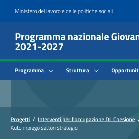
Salta
Ministero del lavoro e delle politiche sociali
al
contenuto
principale
Programma nazionale Giovani
2021-2027
Main
Programma
Struttura
Opportunit
Menu
Progetti
/
Interventi per l'occupazione DL Coesione
Autoimpiego settori strategici