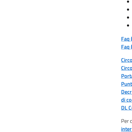
Faq 
Faq 
Circ
Circ
Port
Punt
Decre
di co
DL C
Per c
inte