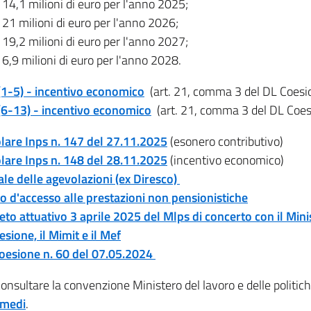
14,1 milioni di euro per l'anno 2025;
21 milioni di euro per l'anno 2026;
19,2 milioni di euro per l'anno 2027;
6,9 milioni di euro per l'anno 2028.
(1-5) - incentivo economico
(art. 21, comma 3 del DL Coes
(6-13) - incentivo economico
(art. 21, comma 3 del DL Coesi
olare Inps n. 147 del 27.11.2025
(esonero contributivo)
olare Inps n. 148 del 28.11.2025
(incentivo economico)
ale delle agevolazioni (ex Diresco)
o d'accesso alle prestazioni non pensionistiche
to attuativo 3 aprile 2025 del Mlps di concerto con il Ministr
esione, il Mimit e il Mef
oesione n. 60 del 07.05.2024
onsultare la convenzione Ministero del lavoro e delle politiche
rmedi
.