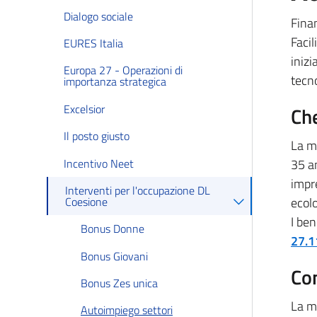
Dialogo sociale
Fina
Facil
EURES Italia
inizi
Europa 27 - Operazioni di
tecno
importanza strategica
Excelsior
Che
Il posto giusto
La m
Incentivo Neet
35 an
impr
Interventi per l'occupazione DL
Coesione
ecol
I ben
Bonus Donne
27.1
Bonus Giovani
Co
Bonus Zes unica
La m
Autoimpiego settori