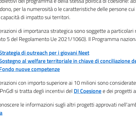
 obiettivi del programma e della stessa politica di coesione: 
dono, per la numerosità o le caratteristiche delle persone cui
 capacità di impatto sui territori.
erazioni di importanza strategica sono soggette a particolari
nto 5 del Regolamento Ue 2021/1060). Il Programma nazional
Strategia di outreach per i giovani Neet
Sostegno al welfare territoriale in chiave di conciliazione de
Fondo nuove competenze
erazioni con importo superiore ai 10 milioni sono considerate 
 PnGdl si tratta degli incentivi del
Dl Coesione
e dei progetti 
onoscere le informazioni sugli altri progetti approvati nell'am
a