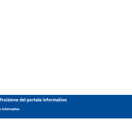
 fruizione del portale informativo
e informativo.