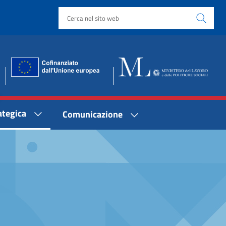
ategica
Comunicazione