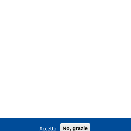
Accetto
No, grazie