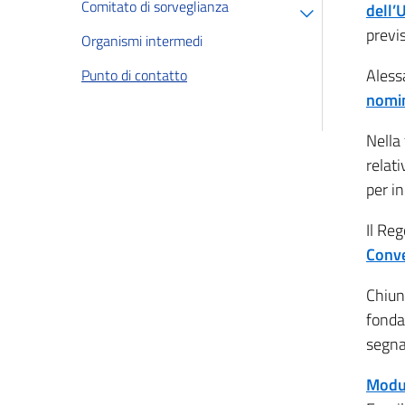
Comitato di sorveglianza
dell’
previ
Organismi intermedi
Aless
Punto di contatto
nomi
Nella
relat
per in
Il Re
Conve
Chiun
fonda
segna
Modul