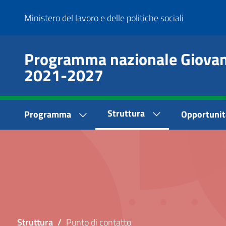
Salta
Ministero del lavoro e delle politiche sociali
al
contenuto
principale
Programma nazionale Giovani
2021-2027
Main
Struttura
Programma
Opportunit
Menu
Struttura
/
Punto di contatto