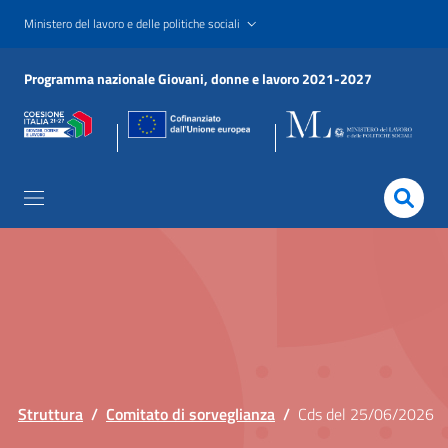
Salta
Ministero del lavoro e delle politiche sociali
al
contenuto
Programma nazionale Giovani, donne e lavoro 2021-2027
principale
Struttura
/
Comitato di sorveglianza
/
Cds del 25/06/2026